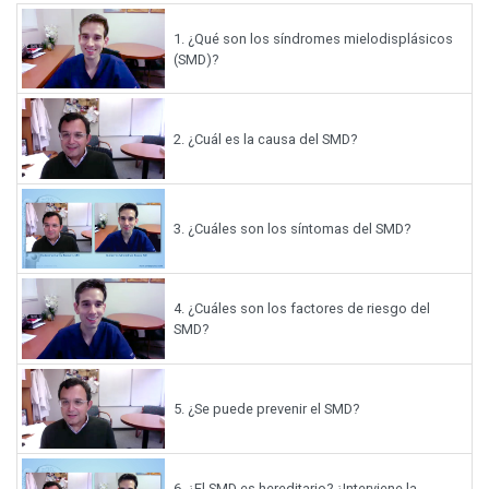
1.
¿Qué son los síndromes mielodisplásicos
(SMD)?
2.
¿Cuál es la causa del SMD?
3.
¿Cuáles son los síntomas del SMD?
4.
¿Cuáles son los factores de riesgo del
SMD?
5.
¿Se puede prevenir el SMD?
6.
¿El SMD es hereditario? ¿Interviene la