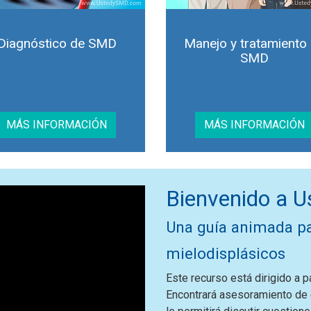
Diagnóstico de SMD
Manejo y tratamiento
SMD
MÁS INFORMACIÓN
MÁS INFORMACIÓN
Bienvenido a 
Una guía animada p
mielodisplásicos
Este recurso está dirigido a 
Encontrará asesoramiento de