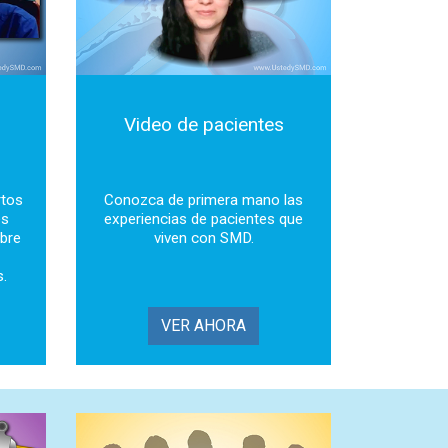
s
Video de pacientes
rtos
Conozca de primera mano las
es
experiencias de pacientes que
obre
viven con SMD.
s.
VER AHORA