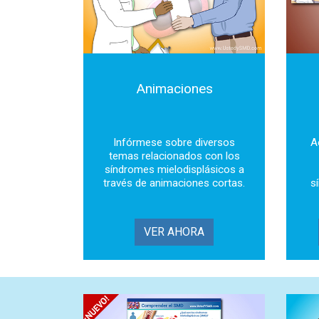
Animaciones
Infórmese sobre diversos
A
temas relacionados con los
síndromes mielodisplásicos a
través de animaciones cortas.
s
VER AHORA