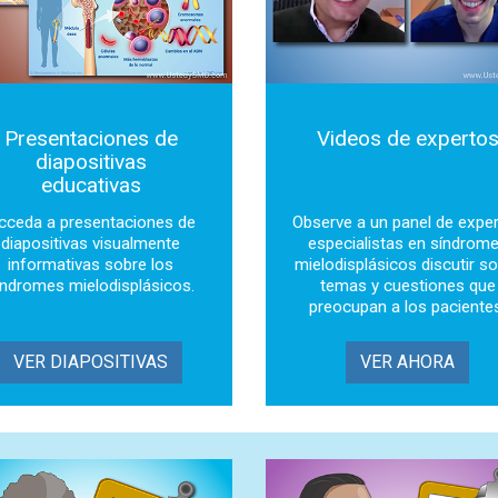
Presentaciones de
Videos de experto
diapositivas
educativas
cceda a presentaciones de
Observe a un panel de expe
diapositivas visualmente
especialistas en síndrom
informativas sobre los
mielodisplásicos discutir s
índromes mielodisplásicos.
temas y cuestiones que
preocupan a los paciente
VER DIAPOSITIVAS
VER AHORA