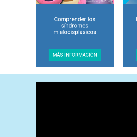
Comprender los
síndromes
mielodisplásicos
MÁS INFORMACIÓN